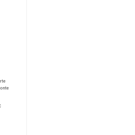
rte
fonte
C