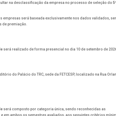
ultar na desclassificação da empresa no processo de seleção do
5
das empresas será baseada exclusivamente nos dados validados, s
ins de premiação.
de
será realizado de forma presencial no dia 10 de setembro de 202
ditório do Palácio do TRC, sede da FETCESP, localizado na Rua Orla
de
será composto por categoria única, sendo reconhecidas as
 e em ambos os semestres avaliados, aos seguintes critérios míni