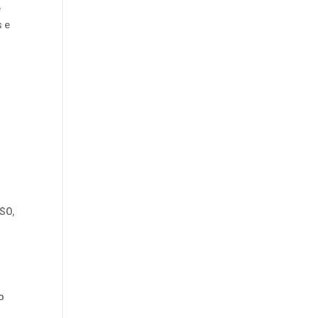
e
s e
SO,
o