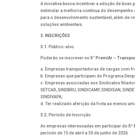
A iniciativa busca incentivar a adoção de boas 
estimular a melhoria contínua do desempenho 
para o desenvolvimento sustentável, além de re
soluções ambientais.
3. INSCRIÇÕES
3.1.
Público-alvo
Poderão se inscrever no
5° PremiAr – Transp
a. Empresas transportadoras de cargas com fro
b. Empresas que participam do Programa Despo
c. Empresas associadas aos Sindicatos filiad
SETCAR, SINDBRU, SINDICAMP, SINDISAN, SIND
SINDIVAPA;
d. Ter realizado aferição da frota ao menos uma
3.2.
Período de Inscrição
As empresas interessadas em participar do
5º
período de 15 de abril a 30 de junho de 2026.