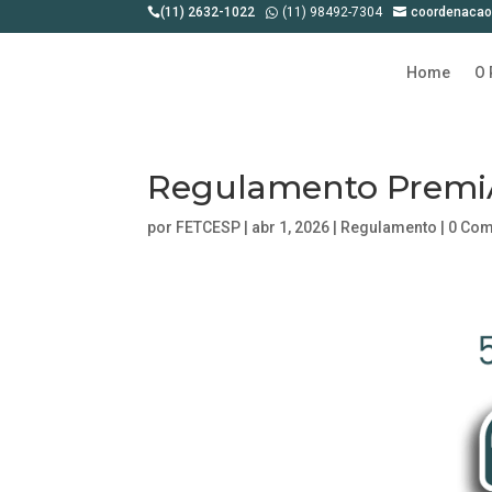
(11) 2632-1022
(11) 98492-7304
coordenacao



Home
O 
Regulamento Premi
por
FETCESP
|
abr 1, 2026
|
Regulamento
|
0 Com