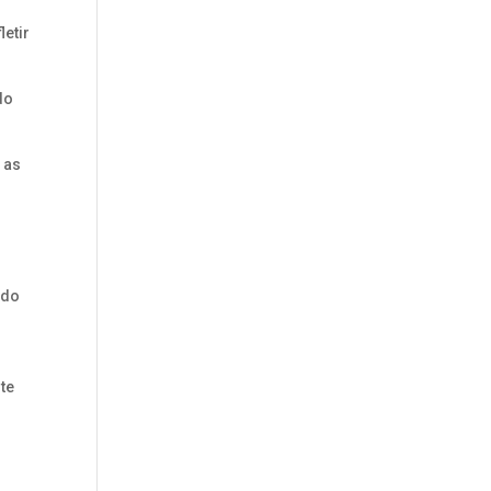
letir
do
 as
 do
te