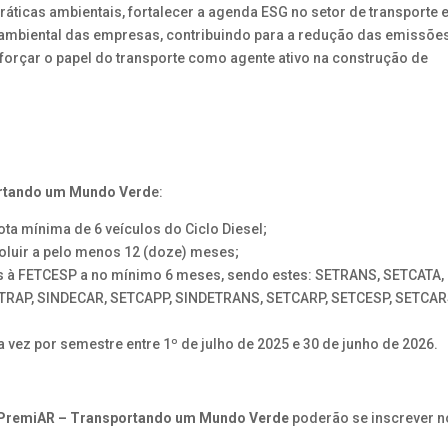
práticas ambientais, fortalecer a agenda ESG no setor de transporte 
ambiental das empresas, contribuindo para a redução das emissõe
forçar o papel do transporte como agente ativo na construção de
ortando um Mundo Verd
e:
ta mínima de 6 veículos do Ciclo Diesel;
luir a pelo menos 12 (doze) meses;
os à FETCESP a no mínimo 6 meses, sendo estes: SETRANS, SETCATA,
ETRAP, SINDECAR, SETCAPP, SINDETRANS, SETCARP, SETCESP, SETCAR
 vez por semestre entre 1º de julho de 2025 e 30 de junho de 2026.
 PremiAR – Transportando um Mundo Verde
poderão se inscrever n