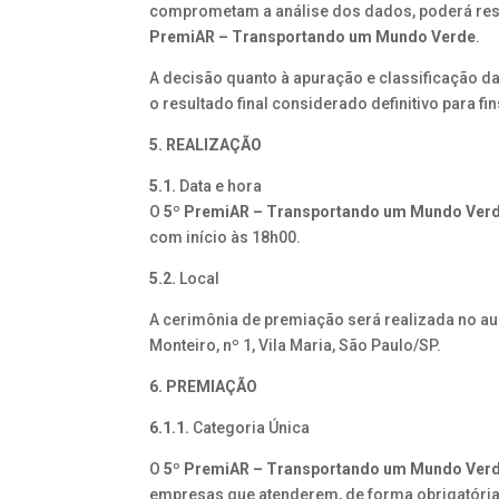
comprometam a análise dos dados, poderá res
PremiAR – Transportando um Mundo Verde
.
A decisão quanto à apuração e classificação 
o resultado final considerado definitivo para f
5. REALIZAÇÃO
5.1.
Data e hora
O
5º PremiAR – Transportando um Mundo Ver
com início às 18h00.
5.2.
Local
A cerimônia de premiação será realizada no au
Monteiro, nº 1, Vila Maria, São Paulo/SP.
6. PREMIAÇÃO
6.1.1.
Categoria Única
O
5º PremiAR – Transportando um Mundo Ver
empresas que atenderem, de forma obrigatória