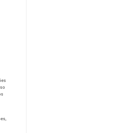
ões
sso
os
es,