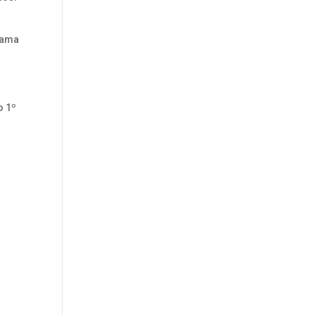
rama
o 1º