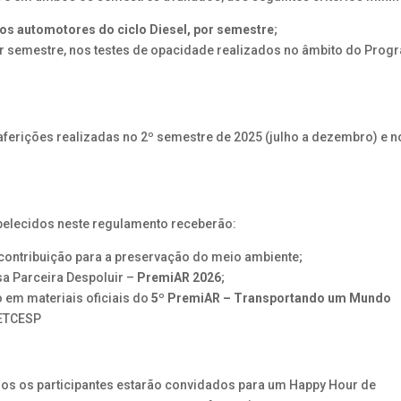
los automotores do ciclo Diesel, por semestre
;
or semestre, nos testes de opacidade realizados no âmbito do Prog
aferições realizadas no 2º semestre de 2025 (julho a dezembro) e n
belecidos neste regulamento receberão:
contribuição para a preservação do meio ambiente;
a Parceira Despoluir –
PremiAR 2026
;
o em materiais oficiais do
5º PremiAR – Transportando um Mundo
 FETCESP
dos os participantes estarão convidados para um Happy Hour de