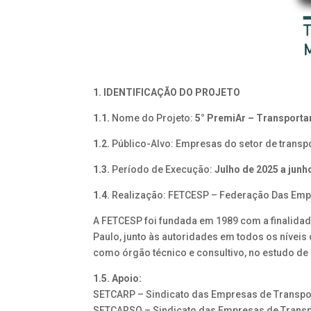
1. IDENTIFICAÇÃO DO PROJETO
1.1.
Nome do Projeto:
5° PremiAr – Transport
1.2.
Público-Alvo: Empresas do setor de transp
1.3.
Período de Execução:
Julho de 2025 a junh
1.4.
Realização: FETCESP – Federação Das Empr
A FETCESP foi fundada em 1989 com a finalidad
Paulo, junto às autoridades em todos os níveis 
como órgão técnico e consultivo, no estudo de
1.5. Apoio:
SETCARP – Sindicato das Empresas de Transpor
SETCARSO – Sindicato das Empresas de Transp